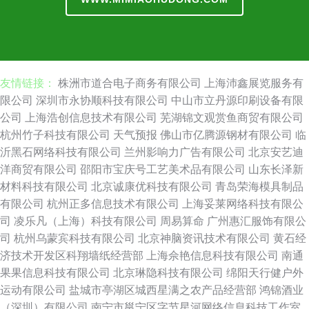
友情链接：
株洲市道合电子商务有限公司
上海沛鑫展览服务有
限公司
深圳市永协顺科技有限公司
中山市立丹源印刷设备有限
公司
上海浩创信息技术有限公司
芜湖锦文观赏鱼商贸有限公司
杭州竹子科技有限公司
天气预报
佛山市亿腾源钢材有限公司
临
沂黑石网络科技有限公司
兰州影响力广告有限公司
北京安艺迪
洋商贸有限公司
邵阳市宝庆号工艺美术品有限公司
山东长泽新
材料科技有限公司
北京诚康优科技有限公司
青岛荣海模具制品
有限公司
杭州正多信息技术有限公司
上海妥莱网络科技有限公
司
凌乐凡（上海）科技有限公司
周易算命
广州惠汇服饰有限公
司
杭州乌蒙宾科技有限公司
北京神脑资讯技术有限公司
黄石经
济技术开发区科翔墙纸经营部
上海佘艳信息科技有限公司
南通
果果信息科技有限公司
北京琳隐科技有限公司
绵阳天行健户外
运动有限公司
盐城市亭湖区城西星满之农产品经营部
鸿锦酒业
（深圳）有限公司
南宁市邕宁区字节星河网络信息科技工作室