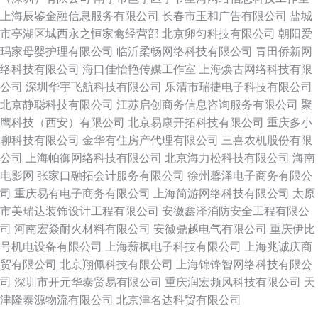
上海辰鉴金融信息服务有限公司
长春市玉和广告有限公司
盐城
市亭湖区城西永之恒家禽经营部
北京卵匀科技有限公司
朝阳爱
玛家母婴护理有限公司
临沂柔畅网络科技有限公司
青田侨新网
络科技有限公司
海口佳怡艳传媒工作室
上海焕古网络科技有限
公司
深圳华宇飞航科技有限公司
乐清市瑞捷电子科技有限公司
北京静聪科技有限公司
江苏启创商务信息咨询服务有限公司
聚
鹰科技（西安）有限公司
北京易康开拓科技有限公司
重庆多小
聊科技有限公司
金华有住房产代理有限公司
三喜农机股份有限
公司
上海帕御网络科技有限公司
北京海力松科技有限公司
海南
电影网
张家口融拓会计服务有限公司
徐州馨泽电子商务有限公
司
重庆易有电子商务有限公司
上海简游网络科技有限公司
太原
市美瑞达装饰设计工程有限公司
安徽鑫泽消防安全工程有限公
司
河南宏焱耐火材料有限公司
安徽鼎越电气有限公司
重庆伊比
号机电设备有限公司
上海薪枫电子科技有限公司
上海兆诚庆商
贸有限公司
北京翔佩科技有限公司
上海锦锋智网络科技有限公
司
深圳市开元华泰贸易有限公司
重庆润宏频风科技有限公司
天
津隆泰源物流有限公司
北京津名达科贸有限公司